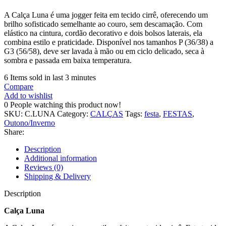
A Calça Luna é uma jogger feita em tecido cirrê, oferecendo um
brilho sofisticado semelhante ao couro, sem descamação. Com
elástico na cintura, cordão decorativo e dois bolsos laterais, ela
combina estilo e praticidade. Disponível nos tamanhos P (36/38) a
G3 (56/58), deve ser lavada à mão ou em ciclo delicado, seca à
sombra e passada em baixa temperatura.
6
Items sold in last 3 minutes
Compare
Add to wishlist
0
People watching this product now!
SKU:
C.LUNA
Category:
CALÇAS
Tags:
festa
,
FESTAS
,
Outono/Inverno
Share:
Description
Additional information
Reviews (0)
Shipping & Delivery
Description
Calça Luna