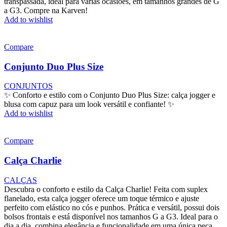
transpassada, ideal para várias ocasiões, em tamanhos grandes de G
a G3. Compre na Karven!
Add to wishlist
Compare
Conjunto Duo Plus Size
CONJUNTOS
✨ Conforto e estilo com o Conjunto Duo Plus Size: calça jogger e
blusa com capuz para um look versátil e confiante! ✨
Add to wishlist
Compare
Calça Charlie
CALÇAS
Descubra o conforto e estilo da Calça Charlie! Feita com suplex
flanelado, esta calça jogger oferece um toque térmico e ajuste
perfeito com elástico no cós e punhos. Prática e versátil, possui dois
bolsos frontais e está disponível nos tamanhos G a G3. Ideal para o
dia a dia, combina elegância e funcionalidade em uma única peça.