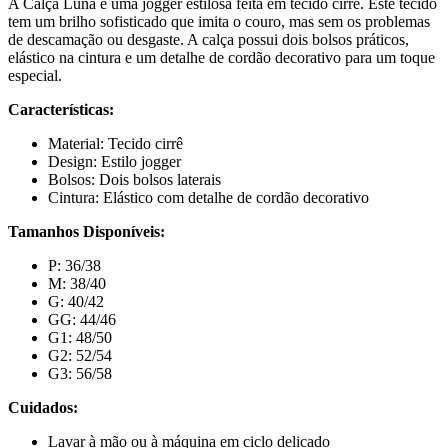
A Calça Luna é uma jogger estilosa feita em tecido cirrê. Este tecido
tem um brilho sofisticado que imita o couro, mas sem os problemas
de descamação ou desgaste. A calça possui dois bolsos práticos,
elástico na cintura e um detalhe de cordão decorativo para um toque
especial.
Características:
Material: Tecido cirrê
Design: Estilo jogger
Bolsos: Dois bolsos laterais
Cintura: Elástico com detalhe de cordão decorativo
Tamanhos Disponíveis:
P: 36/38
M: 38/40
G: 40/42
GG: 44/46
G1: 48/50
G2: 52/54
G3: 56/58
Cuidados:
Lavar à mão ou à máquina em ciclo delicado