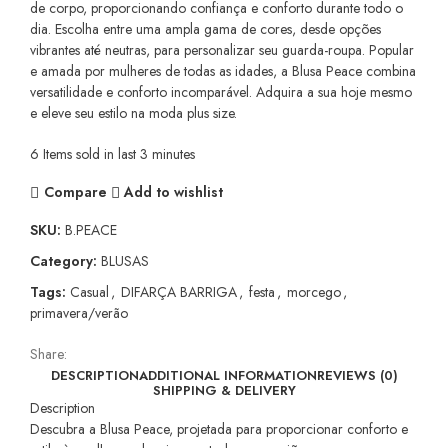
de corpo, proporcionando confiança e conforto durante todo o
dia. Escolha entre uma ampla gama de cores, desde opções
vibrantes até neutras, para personalizar seu guarda-roupa. Popular
e amada por mulheres de todas as idades, a Blusa Peace combina
versatilidade e conforto incomparável. Adquira a sua hoje mesmo
e eleve seu estilo na moda plus size.
6
Items sold in last 3 minutes
Compare
Add to wishlist
SKU:
B.PEACE
Category:
BLUSAS
Tags:
Casual
,
DIFARÇA BARRIGA
,
festa
,
morcego
,
primavera/verão
Share:
DESCRIPTION
ADDITIONAL INFORMATION
REVIEWS (0)
SHIPPING & DELIVERY
Description
Descubra a Blusa Peace, projetada para proporcionar conforto e