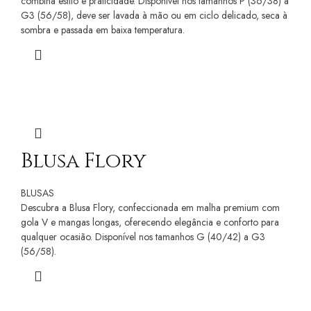
combina estilo e praticidade. Disponível nos tamanhos P (36/38) a
G3 (56/58), deve ser lavada à mão ou em ciclo delicado, seca à
sombra e passada em baixa temperatura.
Blusa Flory
BLUSAS
Descubra a Blusa Flory, confeccionada em malha premium com
gola V e mangas longas, oferecendo elegância e conforto para
qualquer ocasião. Disponível nos tamanhos G (40/42) a G3
(56/58).