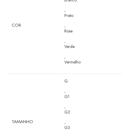
,
Preto
COR
,
Rose
,
Verde
,
Vermelho
G
,
G1
,
G2
TAMANHO
,
G3