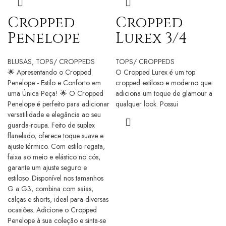
Cropped
Cropped
Penelope
Lurex 3/4
BLUSAS
,
TOPS/ CROPPEDS
TOPS/ CROPPEDS
🌟 Apresentando o Cropped
O Cropped Lurex é um top
Penelope - Estilo e Conforto em
cropped estiloso e moderno que
uma Única Peça! 🌟 O Cropped
adiciona um toque de glamour a
Penelope é perfeito para adicionar
qualquer look. Possui
versatilidade e elegância ao seu
guarda-roupa. Feito de suplex
flanelado, oferece toque suave e
ajuste térmico. Com estilo regata,
faixa ao meio e elástico no cós,
garante um ajuste seguro e
estiloso. Disponível nos tamanhos
G a G3, combina com saias,
calças e shorts, ideal para diversas
ocasiões. Adicione o Cropped
Penelope à sua coleção e sinta-se