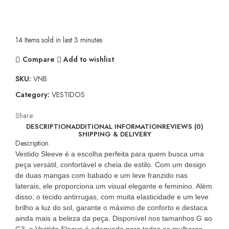
Vestido Sleeves
14
Items sold in last 3 minutes
Compare
Add to wishlist
SKU:
VNB
Category:
VESTIDOS
Share:
DESCRIPTION
ADDITIONAL INFORMATION
REVIEWS (0)
SHIPPING & DELIVERY
Description
Vestido Sleeve é a escolha perfeita para quem busca uma
peça versátil, confortável e cheia de estilo. Com um design
de duas mangas com babado e um leve franzido nas
laterais, ele proporciona um visual elegante e feminino. Além
disso, o tecido antirrugas, com muita elasticidade e um leve
brilho a luz do sol, garante o máximo de conforto e destaca
ainda mais a beleza da peça. Disponível nos tamanhos G ao
G3, o Vestido Sleeve é adequado para todas as mulheres