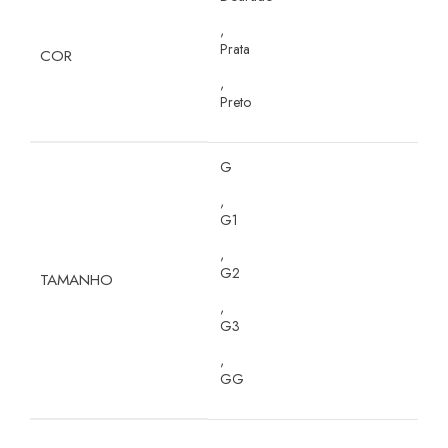
,
Prata
COR
,
Preto
G
,
G1
,
G2
TAMANHO
,
G3
,
GG