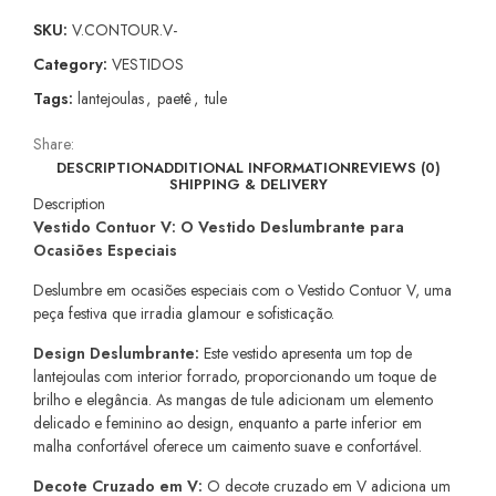
SKU:
V.CONTOUR.V-
Category:
VESTIDOS
Tags:
lantejoulas
,
paetê
,
tule
Share:
DESCRIPTION
ADDITIONAL INFORMATION
REVIEWS (0)
SHIPPING & DELIVERY
Description
Vestido Contuor V: O Vestido Deslumbrante para
Ocasiões Especiais
Deslumbre em ocasiões especiais com o Vestido Contuor V, uma
peça festiva que irradia glamour e sofisticação.
Design Deslumbrante:
Este vestido apresenta um top de
lantejoulas com interior forrado, proporcionando um toque de
brilho e elegância. As mangas de tule adicionam um elemento
delicado e feminino ao design, enquanto a parte inferior em
malha confortável oferece um caimento suave e confortável.
Decote Cruzado em V:
O decote cruzado em V adiciona um