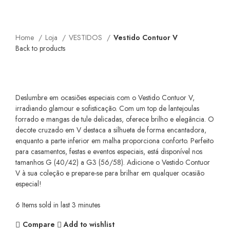
Home
Loja
VESTIDOS
Vestido Contuor V
Back to products
Vestido Contuor V
Deslumbre em ocasiões especiais com o Vestido Contuor V,
irradiando glamour e sofisticação. Com um top de lantejoulas
forrado e mangas de tule delicadas, oferece brilho e elegância. O
decote cruzado em V destaca a silhueta de forma encantadora,
enquanto a parte inferior em malha proporciona conforto. Perfeito
para casamentos, festas e eventos especiais, está disponível nos
tamanhos G (40/42) a G3 (56/58). Adicione o Vestido Contuor
V à sua coleção e prepare-se para brilhar em qualquer ocasião
especial!
6
Items sold in last 3 minutes
Compare
Add to wishlist