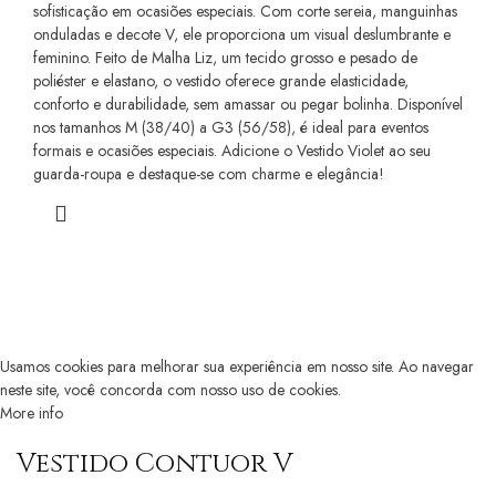
sofisticação em ocasiões especiais. Com corte sereia, manguinhas
onduladas e decote V, ele proporciona um visual deslumbrante e
feminino. Feito de Malha Liz, um tecido grosso e pesado de
poliéster e elastano, o vestido oferece grande elasticidade,
conforto e durabilidade, sem amassar ou pegar bolinha. Disponível
nos tamanhos M (38/40) a G3 (56/58), é ideal para eventos
formais e ocasiões especiais. Adicione o Vestido Violet ao seu
guarda-roupa e destaque-se com charme e elegância!
Todos os direitos reservados à Kruella Fashion - 52.364.748/0001-77
Desenvolvido por:
Node Digital Thinking
.
Usamos cookies para melhorar sua experiência em nosso site. Ao navegar
neste site, você concorda com nosso uso de cookies.
More info
Accept
Vestido Contuor V